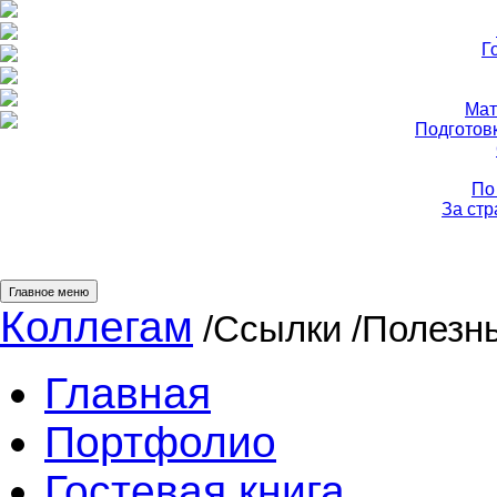
Г
Мат
Подготов
По
За ст
Главное меню
Коллегам
/Ссылки
/Полезн
Главная
Портфолио
Гостевая книга