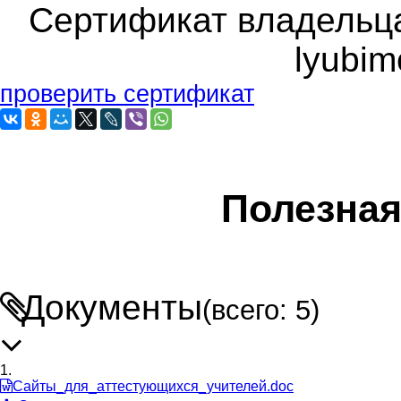
Сертификат владельца 
lyubim
проверить сертификат
Полезна
Документы
(всего: 5)
1.
Сайты_для_аттестующихся_учителей.doc