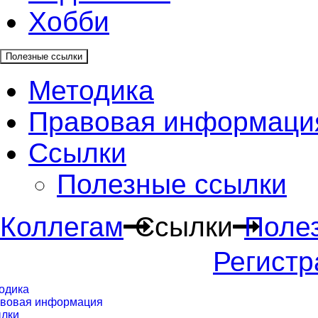
Хобби
Полезные ссылки
Методика
Правовая информаци
Ссылки
Полезные ссылки
Коллегам
Ссылки
Поле
Регистр
одика
вовая информация
лки